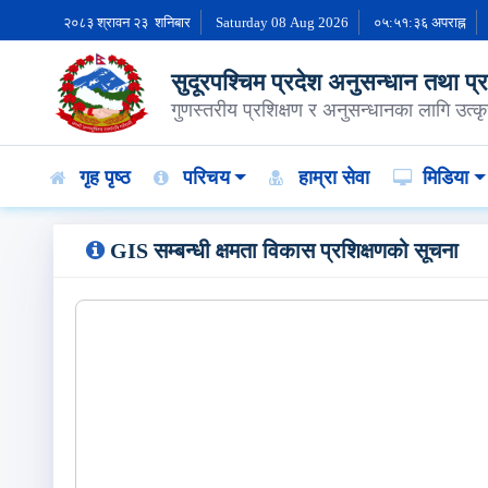
२०८३ श्रावन २३ शनिबार
Saturday 08 Aug 2026
०५:५१:३६ अपराह्न
सुदूरपश्चिम प्रदेश अनुसन्धान तथा प्रशि
गुणस्तरीय प्रशिक्षण र अनुसन्धानका लागि उत्कृस
गृह पृष्ठ
परिचय
हाम्रा सेवा
मिडिया
GIS सम्‍बन्‍धी क्षमता विकास प्रशिक्षणको सूचना