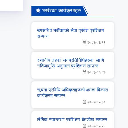
भर्खरका कार्यक्रमहरु
उपसचिव नवौंतहको सेवा प्रवेश प्रशिक्षण
सम्‍पन्‍न
२०८३/०३/१९
स्‍थानीय तहका जनप्रतिनिधिहरुका लागि
नतिजामुखि अनुगमन प्रशिक्षण सम्‍पन्‍न
२०८३/०१/०७
सूचना प्रविधि अधिकृतहरुको क्षमता विकास
कार्यक्रम सम्‍पन्‍न
२०८२/१२/३०
लै‌गिक रुपान्‍तरण प्रशिक्षण बैतडीमा सम्‍पन्‍न
२०८२/१२/२६