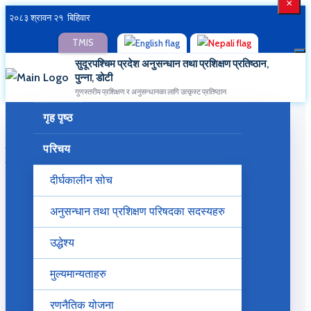
×
२०८३ श्रावन २१ बिहिवार
TMIS
सुदूरपश्चिम प्रदेश अनुसन्धान तथा प्रशिक्षण प्रतिष्ठान,
पुन्ना, डोटी
गुणस्तरीय प्रशिक्षण र अनुसन्धानका लागि उत्कृस्ट प्रतिष्ठान
गृह पृष्ठ
सातौ तथा आठौ तहका कर्मचारीहरुका लागी ३५ कार्यदिन "कार्य
परिचय
सम्‍पादन, विकास व्‍यवस्‍थापन तथा सेवा प्रवाह" सम्‍बन्‍धी सेवाकालिन
प्रशिक्षण शुरु
दीर्घकालीन सोच
अनुसन्धान तथा प्रशिक्षण परिषदका सदस्यहरु
उद्धेश्य
मुल्यमान्यताहरु
रणनैतिक योजना