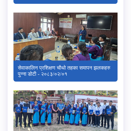
सेवाकालिन प्रशिक्षण चौथो तहका समापन झलकहरु
पुन्‍ना डोटी - २०८३/०२/०१