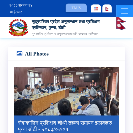
२०८३ श्रावन २४
TMIS
आईतवार
सुदूरपश्चिम प्रदेश अनुसन्धान तथा प्रशिक्षण
प्रतिष्ठान, पुन्ना, डोटी
गुणस्तरीय प्रशिक्षण र अनुसन्धानका लागि उत्कृस्ट प्रतिष्ठान
All Photos
सेवाकालिन प्रशिक्षण चौथो तहका समापन झलकहरु
पुन्‍ना डोटी - २०८३/०२/०१