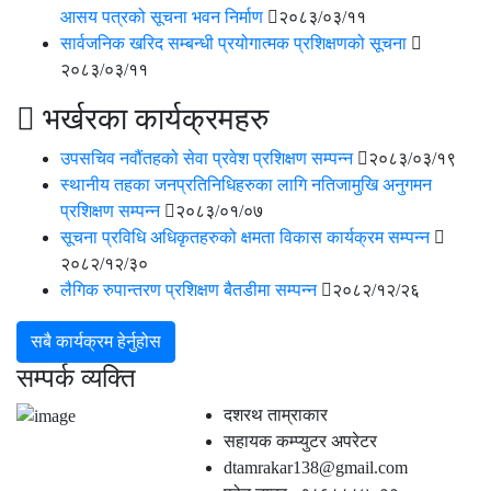
आसय पत्रको सूचना भवन निर्माण
२०८३/०३/११
सार्वजनिक खरिद सम्‍बन्‍धी प्रयोगात्‍मक प्रशिक्षणको सूचना
२०८३/०३/११
भर्खरका कार्यक्रमहरु
उपसचिव नवौंतहको सेवा प्रवेश प्रशिक्षण सम्‍पन्‍न
२०८३/०३/१९
स्‍थानीय तहका जनप्रतिनिधिहरुका लागि नतिजामुखि अनुगमन
प्रशिक्षण सम्‍पन्‍न
२०८३/०१/०७
सूचना प्रविधि अधिकृतहरुको क्षमता विकास कार्यक्रम सम्‍पन्‍न
२०८२/१२/३०
लै‌गिक रुपान्‍तरण प्रशिक्षण बैतडीमा सम्‍पन्‍न
२०८२/१२/२६
सबै कार्यक्रम हेर्नुहोस
सम्पर्क व्यक्ति
दशरथ ताम्राकार
सहायक कम्प्युटर अपरेटर
dtamrakar138@gmail.com