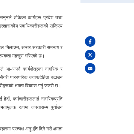
ररेट पेश गर्ने सम्बन्धी सूचना प्रथम पटक प्रकाशित मिति २०८२/०४/०४
बझाङ्
ानुनले तोकेका कार्यहरू प्रदेश तथा
 प्रशासकीय पदाधिकारीहरूको सक्रिय
लमेल मिलाउन, अन्तर-सरकारी समन्वय र
आवश्यकता महसुस गरिएको छ।
े आ-आफ्नै कार्यक्षेत्रका नागरिक र
 यसैगरी पारस्परिक जवाफदेहिता बढाउन
हरूको क्षमता विकास गर्नु जरुरी छ।
 हेर्दा, कर्मचारीहरूलाई नागरिकप्रति
तामूलक रूपमा जनतासम्म पुर्याउन
रमा प्रत्यक्ष अनुभूति दिने गरी क्षमता