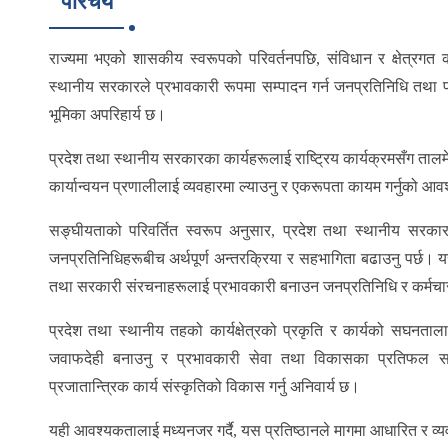
परिचय
सूचना
अनुसन्धान तथा प्रशिक्षण परिषदको सातौ बैठक सम्‍पन्‍न
द
रुपान्तरणाीय नेतृत्व सम्बन्धी क्षमता विकास कार्यक्रम धनगढीमा सम्पन्न
राज्यमा भएको शासकीय स्वरूपको परिवर्तनपछि, संविधान र क्षेत्रगत क
स्थानीय सरकारले प्रभावकारी रूपमा सम्पादन गर्न जनप्रतिनिधि तथा
भूमिका अपरिहार्य छ।
प्रदेश तथा स्थानीय सरकारका कार्यहरूलाई राष्ट्रिय कार्यक्रमसँग ता
कार्यान्वयन प्रणालीलाई व्यवहारमा ल्याउनु र एकरूपता कायम गर्नुको 
सङ्घीयताको परिवर्तित स्वरूप अनुसार, प्रदेश तथा स्थानीय सरकारल
जनप्रतिनिधिहरूबीच अर्थपूर्ण अन्तरक्रिया र सहभागिता बढाउनु पर्छ।
तथा सरकारी संरचनाहरूलाई प्रभावकारी बनाउन जनप्रतिनिधि र कर्मचारी
प्रदेश तथा स्थानीय तहको कार्यक्षेत्रको प्रकृति र कार्यको सघनतालाई
जवाफदेही बनाउनु र प्रभावकारी सेवा तथा विकासका प्रतिफल सम
प्रजातान्त्रिक कार्य संस्कृतिको विकास गर्नु अनिवार्य छ।
यही आवश्यकतालाई मध्यनजर गर्दै, यस प्रतिष्ठानले मागमा आधारित र व्यवहा