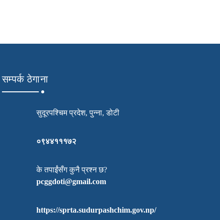
रशिक्षक प्रशिक्षण तालिम
सम्पर्क ठेगाना
्षण बाजुरा, अछाम जिल्‍लाको सुचना दोश्रो लट
सुदूरपश्चिम प्रदेश, पुन्ना, डोटी
०९४४१११७२
क्षणको सुचना
के तपाईंसँग कुनै प्रश्न छ?
pcggdoti@gmail.com
भागिताको सुचना दार्चुला जिल्‍ला
https://sprta.sudurpashchim.gov.np/