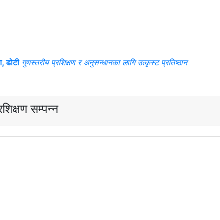
ना, डोटी
गुणस्तरीय प्रशिक्षण र अनुसन्धानका लागि उत्कृस्ट प्रतिष्ठान
डाउनलोडहरू
अनुसन्धान
सम्पर्क
आवेदन फाराम
स्वत: प्रकाश
िक्षण सम्‍पन्‍न