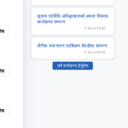
सूचना प्रविधि अधिकृतहरुको क्षमता विकास
कार्यक्रम सम्‍पन्‍न
२०८२/१२/३०
नुहोस
लै‌गिक रुपान्‍तरण प्रशिक्षण बैतडीमा सम्‍पन्‍न
२०८२/१२/२६
सबै कार्यक्रम हेर्नुहोस
नुहोस
नुहोस