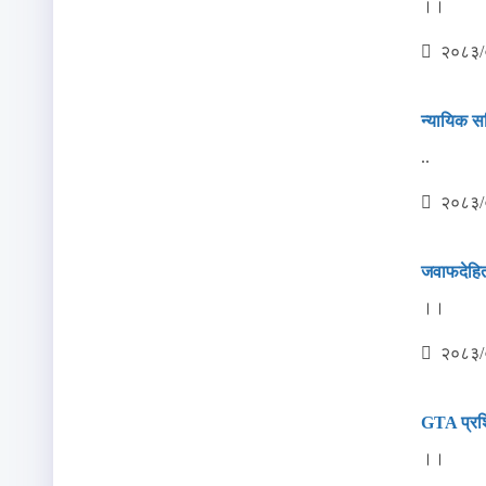
।।
२०८३/
न्‍यायिक स
..
२०८३/
जवाफदेहित
।।
२०८३/
GTA प्रशि
।।