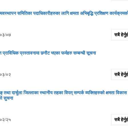
्‍यवस्‍थापन समितिका पदाधिकारीहरुका लागि क्षमता अभिबृद्धि प्रशिक्षण कार्यक्रमक
०३/०७
सबै हेर्
ण प्राविधिक प्रस्‍तावनामा छनौट भएका फर्महरु सम्‍बन्‍धी सूचना
०३/०२
सबै हेर्
् तथा दार्चुला जिल्‍लाका स्थानीय तहका विपत् सम्‍पर्क व्‍यक्‍तिहरुको क्षमता विकास
को सुचना
०२/२५
सबै हेर्