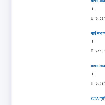
मागमा आधा
।।
२०८३/
गाउँ सभा न
।।
२०८३/
मागमा आधार
।।
२०८३/
GTA प्रशि