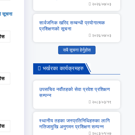
२०२६/०७/०३
ो सूचना
सार्वजनिक खरिद सम्‍बन्‍धी प्रयोगात्‍मक
प्रशिक्षणको सूचना
२०२६/०७/०३
नुहोस
सबै सूचना हेर्नुहोस
भर्खरका कार्यक्रमहरु
नुहोस
उपसचिव नवौंतहको सेवा प्रवेश प्रशिक्षण
सम्‍पन्‍न
२०८३/०३/१९
स्‍थानीय तहका जनप्रतिनिधिहरुका लागि
नुहोस
नतिजामुखि अनुगमन प्रशिक्षण सम्‍पन्‍न
२०८३/०१/०७