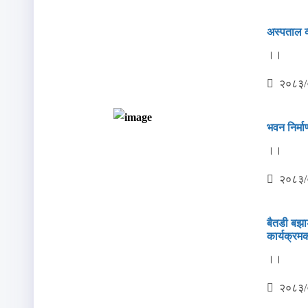
अस्‍पताल व
।।
२०८३/
भवन निर्मा
।।
२०८३/
बैतडी बझाङ
कार्यक्रम
।।
२०८३/