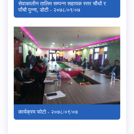
सेवाकालीन तालिम सम्पन्न सहायक स्तर चौंथौ र
पाँचौ पुन्ना, डोटी - २०७८/०९/०७
कार्यक्रम फोटो - २०७८/०९/०७