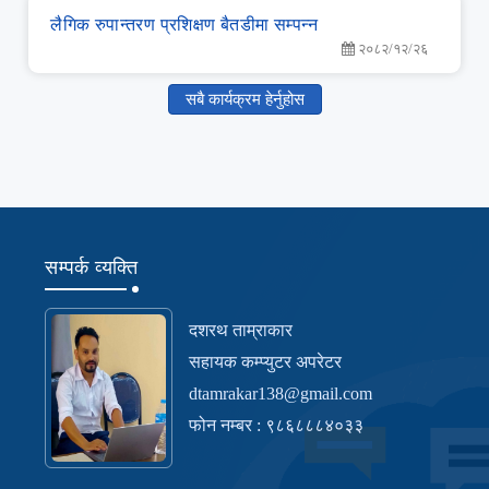
लै‌गिक रुपान्‍तरण प्रशिक्षण बैतडीमा सम्‍पन्‍न
२०८२/१२/२६
सबै कार्यक्रम हेर्नुहोस
सम्पर्क व्यक्ति
दशरथ ताम्राकार
सहायक कम्प्युटर अपरेटर
dtamrakar138@gmail.com
फोन नम्बर : ९८६८८८४०३३