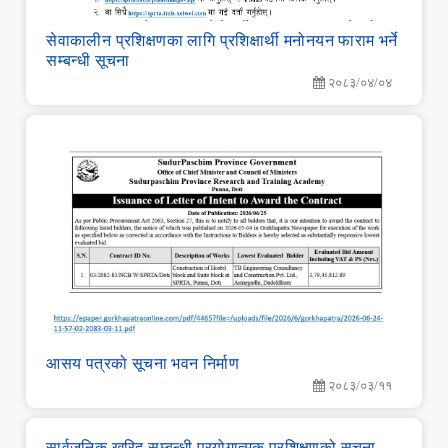
सेवाकालीन प्रशिक्षणका लागि प्रशिक्षार्थी मनोनयन फाराम भर्ने
सम्बन्धी सूचना
२०८३/०४/०४
आसय पत्रको सूचना भवन निर्माण
२०८३/०३/११
सार्वजनिक खरिद सम्‍बन्‍धी प्रयोगात्‍मक प्रशिक्षणको सूचना