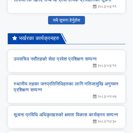
२०८३/०३/११
सबै सूचना हेर्नुहोस
भर्खरका कार्यक्रमहरु
उपसचिव नवौंतहको सेवा प्रवेश प्रशिक्षण सम्‍पन्‍न
२०८३/०३/१९
स्‍थानीय तहका जनप्रतिनिधिहरुका लागि नतिजामुखि अनुगमन
प्रशिक्षण सम्‍पन्‍न
२०८३/०१/०७
सूचना प्रविधि अधिकृतहरुको क्षमता विकास कार्यक्रम सम्‍पन्‍न
२०८२/१२/३०