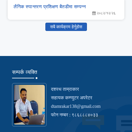
लै‌गिक रुपान्‍तरण प्रशिक्षण बैतडीमा सम्‍पन्‍न
२०८२/१२/२६
सबै कार्यक्रम हेर्नुहोस
सम्पर्क व्यक्ति
दशरथ ताम्राकार
सहायक कम्प्युटर अपरेटर
dtamrakar138@gmail.com
फोन नम्बर : ९८६८८८४०३३