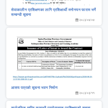
सेवाकालीन प्रशिक्षणका लागि प्रशिक्षार्थी मनोनयन फाराम भर्ने
सम्बन्धी सूचना
२०८३/०४/०४
आसय पत्रको सूचना भवन निर्माण
२०८३/०३/११
सार्वजनिक खरिद सम्‍बन्‍धी प्रयोगात्‍मक प्रशिक्षणको सूचना