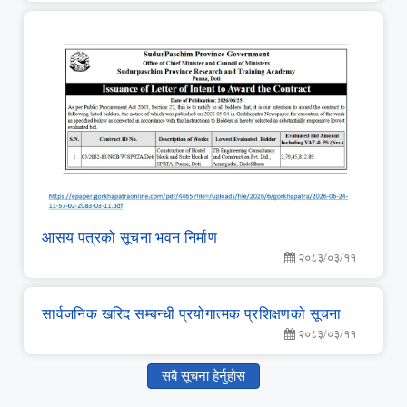
आसय पत्रको सूचना भवन निर्माण
२०८३/०३/११
सार्वजनिक खरिद सम्‍बन्‍धी प्रयोगात्‍मक प्रशिक्षणको सूचना
२०८३/०३/११
सबै सूचना हेर्नुहोस