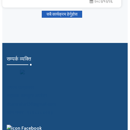
२०८२/१२/२६
सबै कार्यक्रम हेर्नुहोस
सम्पर्क व्यक्ति
दशरथ ताम्राकार
सहायक कम्प्युटर अपरेटर
dtamrakar138@gmail.com
फोन नम्बर : ९८६८८८४०३३
Facebook