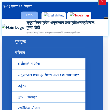
×
२०८३ श्रावन २१ बिहिवार
TMIS
सुदूरपश्चिम प्रदेश अनुसन्धान तथा प्रशिक्षण प्रतिष्ठान,
पुन्ना, डोटी
गुणस्तरीय प्रशिक्षण र अनुसन्धानका लागि उत्कृस्ट प्रतिष्ठान
गृह पृष्ठ
प्रदेश तथा स्‍थानीय तहमा कार्यरत अधिकृत स्तर सातौं /आठौं
परिचय
तहका कर्मचारिहरुका लागि "कार्य सम्‍पादन, विकास व्‍यवस्‍थापन तथा
सेवा प्रवाह" सम्‍वन्‍धी ३५ कार्यदिन सेवाकालिन प्रशिक्षण सम्‍पन्‍न
दीर्घकालीन सोच
अनुसन्धान तथा प्रशिक्षण परिषदका सदस्यहरु
उद्धेश्य
मुल्यमान्यताहरु
रणनैतिक योजना