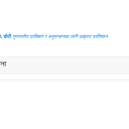
ना, डोटी
गुणस्तरीय प्रशिक्षण र अनुसन्धानका लागि उत्कृस्ट प्रतिष्ठान
डाउनलोडहरू
अनुसन्धान
सम्पर्क
आवेदन फाराम
स्वत: प्रकाशन
चना