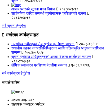
सूचना
२०८३/०४/०४
आसय पत्रको सूचना भवन निर्माण
२०८३/०३/११
सार्वजनिक खरिद सम्‍बन्‍धी प्रयोगात्‍मक प्रशिक्षणको सूचना
२०८३/०३/११
सबै सूचना हेर्नुहोस
भर्खरका कार्यक्रमहरु
उपसचिव नवौंतहको सेवा प्रवेश प्रशिक्षण सम्‍पन्‍न
२०८३/०३/१९
स्‍थानीय तहका जनप्रतिनिधिहरुका लागि नतिजामुखि अनुगमन प्रशिक्षण
सम्‍पन्‍न
२०८३/०१/०७
सूचना प्रविधि अधिकृतहरुको क्षमता विकास कार्यक्रम सम्‍पन्‍न
२०८२/१२/३०
लै‌गिक रुपान्‍तरण प्रशिक्षण बैतडीमा सम्‍पन्‍न
२०८२/१२/२६
सबै कार्यक्रम हेर्नुहोस
सम्पर्क व्यक्ति
दशरथ ताम्राकार
सहायक कम्प्युटर अपरेटर