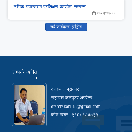
लै‌गिक रुपान्‍तरण प्रशिक्षण बैतडीमा सम्‍पन्‍न
२०८२/१२/२६
सबै कार्यक्रम हेर्नुहोस
सम्पर्क व्यक्ति
दशरथ ताम्राकार
सहायक कम्प्युटर अपरेटर
dtamrakar138@gmail.com
फोन नम्बर : ९८६८८८४०३३