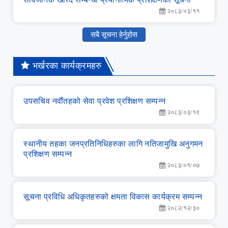
२०८३/०३/११
सबै सूचना हेर्नुहोस
भर्खरका कार्यक्रमहरु
उपसचिव नवौंतहको सेवा प्रवेश प्रशिक्षण सम्‍पन्‍न
२०८३/०३/१९
स्‍थानीय तहका जनप्रतिनिधिहरुका लागि नतिजामुखि अनुगमन
प्रशिक्षण सम्‍पन्‍न
२०८३/०१/०७
सूचना प्रविधि अधिकृतहरुको क्षमता विकास कार्यक्रम सम्‍पन्‍न
२०८२/१२/३०