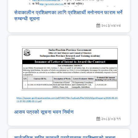
सेवाकालीन प्रशिक्षणका लागि प्रशिक्षार्थी मनोनयन फाराम भर्ने
सम्बन्धी सूचना
२०८३/०४/०४
आसय पत्रको सूचना भवन निर्माण
२०८३/०३/११
सार्वजनिक खरिद सम्‍बन्‍धी प्रयोगात्‍मक प्रशिक्षणको सूचना