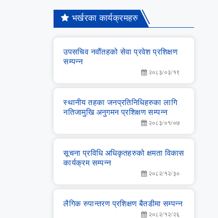
भर्खरका कार्यक्रमहरु
उपसचिव नवौंतहको सेवा प्रवेश प्रशिक्षण
सम्‍पन्‍न
२०८३/०३/१९
स्‍थानीय तहका जनप्रतिनिधिहरुका लागि
नतिजामुखि अनुगमन प्रशिक्षण सम्‍पन्‍न
२०८३/०१/०७
सूचना प्रविधि अधिकृतहरुको क्षमता विकास
कार्यक्रम सम्‍पन्‍न
२०८२/१२/३०
लै‌गिक रुपान्‍तरण प्रशिक्षण बैतडीमा सम्‍पन्‍न
२०८२/१२/२६