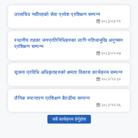
उपसचिव नवौंतहको सेवा प्रवेश प्रशिक्षण सम्‍पन्‍न
२०८३/०३/१९
स्‍थानीय तहका जनप्रतिनिधिहरुका लागि नतिजामुखि अनुगमन
प्रशिक्षण सम्‍पन्‍न
२०८३/०१/०७
सूचना प्रविधि अधिकृतहरुको क्षमता विकास कार्यक्रम सम्‍पन्‍न
२०८२/१२/३०
लै‌गिक रुपान्‍तरण प्रशिक्षण बैतडीमा सम्‍पन्‍न
२०८२/१२/२६
सबै कार्यक्रम हेर्नुहोस