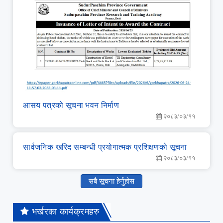
आसय पत्रको सूचना भवन निर्माण
२०८३/०३/११
सार्वजनिक खरिद सम्‍बन्‍धी प्रयोगात्‍मक प्रशिक्षणको सूचना
२०८३/०३/११
सबै सूचना हेर्नुहोस
भर्खरका कार्यक्रमहरु