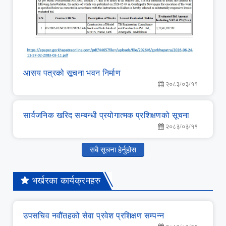
आसय पत्रको सूचना भवन निर्माण
२०८३/०३/११
सार्वजनिक खरिद सम्‍बन्‍धी प्रयोगात्‍मक प्रशिक्षणको सूचना
२०८३/०३/११
सबै सूचना हेर्नुहोस
भर्खरका कार्यक्रमहरु
उपसचिव नवौंतहको सेवा प्रवेश प्रशिक्षण सम्‍पन्‍न