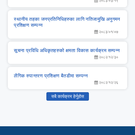
२०८३/०३/१९
स्‍थानीय तहका जनप्रतिनिधिहरुका लागि नतिजामुखि अनुगमन
प्रशिक्षण सम्‍पन्‍न
२०८३/०१/०७
सूचना प्रविधि अधिकृतहरुको क्षमता विकास कार्यक्रम सम्‍पन्‍न
२०८२/१२/३०
लै‌गिक रुपान्‍तरण प्रशिक्षण बैतडीमा सम्‍पन्‍न
२०८२/१२/२६
सबै कार्यक्रम हेर्नुहोस