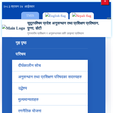
×
२०८३ श्रावन २४ आईतवार
TMIS
सुदूरपश्चिम प्रदेश अनुसन्धान तथा प्रशिक्षण प्रतिष्ठान,
पुन्ना, डोटी
गुणस्तरीय प्रशिक्षण र अनुसन्धानका लागि उत्कृस्ट प्रतिष्ठान
गृह पृष्ठ
संघ, प्रदेश तथा स्‍थानीय तहमा कार्यरत सहायक स्तर चौथौ
परिचय
तहका कर्मचारिहरुका लागि " कार्यालय कार्यविधि तथा व्यवस्थापन
विषयक" सेवाकालिन प्रशिक्षण सम्‍पन्‍न
दीर्घकालीन सोच
अनुसन्धान तथा प्रशिक्षण परिषदका सदस्यहरु
उद्धेश्य
।।
मुल्यमान्यताहरु
File Name:
जनसंख्या तथा सवारी चाप सम्बन्धमा
रणनैतिक योजना