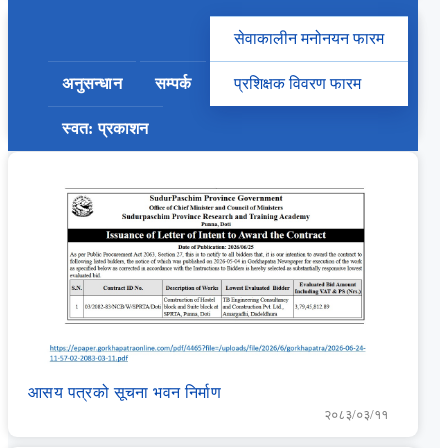
सेवाकालीन मनोनयन फारम
सेवाकालीन प्रशिक्षणका लागि प्रशिक्षार्थी मनोनयन फाराम भर्ने
अनुसन्धान
सम्पर्क
प्रशिक्षक विवरण फारम
सम्बन्धी सूचना
२०८३/०४/०४
स्वत: प्रकाशन
आसय पत्रको सूचना भवन निर्माण
२०८३/०३/११