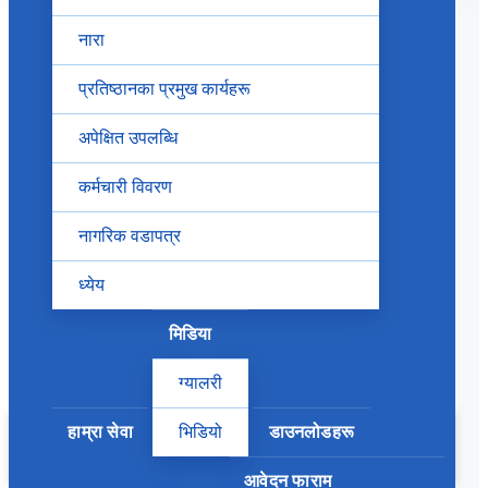
File Size:
670KB
नारा
Create Type:
application/pdf
Create Date:
2076/04/20
प्रतिष्ठानका प्रमुख कार्यहरू
Description:
काठमाण्डौ उपत्यकामा दिन प्रतिदिन बढ्दै गएको
अपेक्षित उपलब्धि
जनसंख्या तथा सवारी चाप, सिमित साघुरा सडकहरू सवारी नियम तथा
ट्राफिक संकेत सम्बन्धी सडक प्रयोगकर्ताहरुमा रहेको ज्ञानको कमी र
कर्मचारी विवरण
ज्ञान भएकाहरुबाट समेत ट्राफिक नियमको उलंघन गर्ने प्रवृतिका कारण
काठमाण्डौ उपत्यकाको ट्राफिक व्यवस्थापन गर्ने कार्य जटिल एंव
नागरिक वडापत्र
चुनौतिपुर्ण बन्दै गएको छ ।
ध्येय
Close
मिडिया
भर्खरको सूचनाहरु
ग्यालरी
हाम्रा सेवा
भिडियो
डाउनलोडहरू
प्रशिक्षक रोस्टर सूचिकृत सम्बन्धमा
२०८३/०४/११
आवेदन फाराम