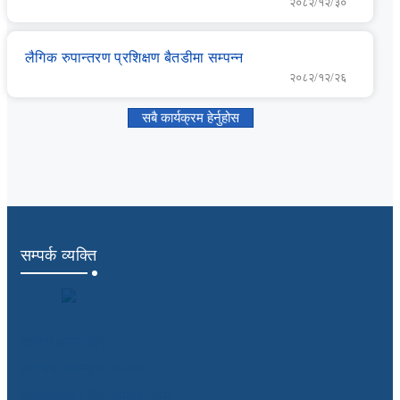
२०८२/१२/३०
लै‌गिक रुपान्‍तरण प्रशिक्षण बैतडीमा सम्‍पन्‍न
२०८२/१२/२६
सबै कार्यक्रम हेर्नुहोस
सम्पर्क व्यक्ति
दशरथ ताम्राकार
सहायक कम्प्युटर अपरेटर
dtamrakar138@gmail.com