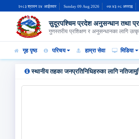
२०८३ श्रावन २४ आईतवार
Sunday 09 Aug 2026
०७:४३:०९ अपराह्न
सुदूरपश्चिम प्रदेश अनुसन्धान तथा प्रशि
गुणस्तरीय प्रशिक्षण र अनुसन्धानका लागि उत्कृस
गृह पृष्ठ
परिचय
हाम्रा सेवा
मिडिया
स्‍थानीय तहका जनप्रतिनिधिहरुका लागि नतिजामुखि 