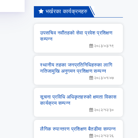
भर्खरका कार्यक्रमहरु
उपसचिव नवौंतहको सेवा प्रवेश प्रशिक्षण
सम्‍पन्‍न
२०८३/०३/१९
स्‍थानीय तहका जनप्रतिनिधिहरुका लागि
नतिजामुखि अनुगमन प्रशिक्षण सम्‍पन्‍न
२०८३/०१/०७
सूचना प्रविधि अधिकृतहरुको क्षमता विकास
कार्यक्रम सम्‍पन्‍न
२०८२/१२/३०
लै‌गिक रुपान्‍तरण प्रशिक्षण बैतडीमा सम्‍पन्‍न
२०८२/१२/२६